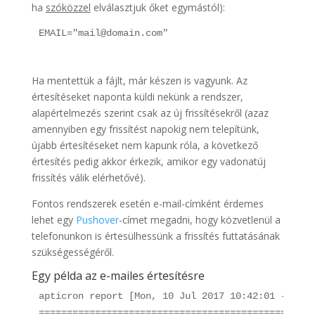
ha
szóközzel
elválasztjuk őket egymástól):
Ha mentettük a fájlt, már készen is vagyunk. Az
értesítéseket naponta küldi nekünk a rendszer,
alapértelmezés szerint csak az új frissítésekről (azaz
amennyiben egy frissítést napokig nem telepítünk,
újabb értesítéseket nem kapunk róla, a következő
értesítés pedig akkor érkezik, amikor egy vadonatúj
frissítés válik elérhetővé).
Fontos rendszerek esetén e-mail-címként érdemes
lehet egy
Pushover
-címet megadni, hogy közvetlenül a
telefonunkon is értesülhessünk a frissítés futtatásának
szükségességéről.
Egy példa az e-mailes értesítésre
apticron report [Mon, 10 Jul 2017 10:42:01 -0800]

=================================================