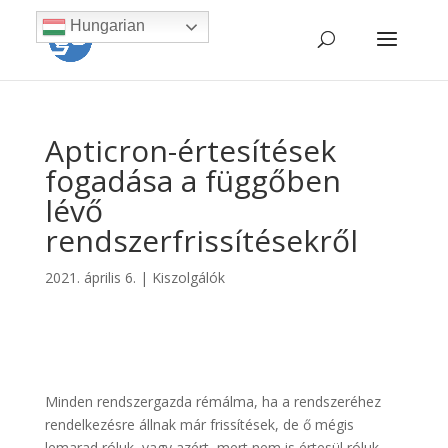
Hungarian
Apticron-értesítések
fogadása a függőben
lévő
rendszerfrissítésekről
2021. április 6.
|
Kiszolgálók
Minden rendszergazda rémálma, ha a rendszeréhez
rendelkezésre állnak már frissítések, de ő mégis
lemarad róluk, vagy azért, mert nem is értesül róluk,