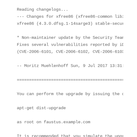
Reading changelogs...

--- Changes for xfree86 (xfree86-common libice6 l
xfree86 (4.3.0.dfsg.1-14sarge3) stable-security; 
* Non-maintainer update by the Security Team:

Fixes several vulnerabilities reported by iDefense
(CVE-2006-6101, CVE-2006-6102, CVE-2006-6103)

-- Moritz Muehlenhoff Sun, 9 Jul 2017 13:31:35 +00
=================================================
You can perform the upgrade by issuing the command
apt-get dist-upgrade

as root on faustus.example.com

It is recommended that you simulate the upgrade f