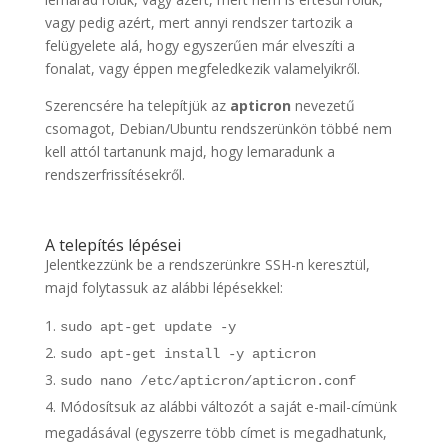
vagy pedig azért, mert annyi rendszer tartozik a
felügyelete alá, hogy egyszerűen már elveszíti a
fonalat, vagy éppen megfeledkezik valamelyikről.
Szerencsére ha telepítjük az
apticron
nevezetű
csomagot, Debian/Ubuntu rendszerünkön többé nem
kell attól tartanunk majd, hogy lemaradunk a
rendszerfrissítésekről.
A telepítés lépései
Jelentkezzünk be a rendszerünkre SSH-n keresztül,
majd folytassuk az alábbi lépésekkel:
sudo apt-get update -y
sudo apt-get install -y apticron
sudo nano /etc/apticron/apticron.conf
Módosítsuk az alábbi változót a saját e-mail-címünk
megadásával (egyszerre több címet is megadhatunk,