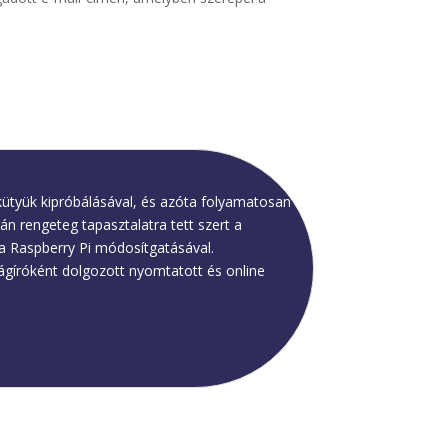
kütyük kipróbálásával, és azóta folyamatosan
án rengeteg tapasztalatra tett szert a
 a Raspberry Pi módosítgatásával.
ságíróként dolgozott nyomtatott és online