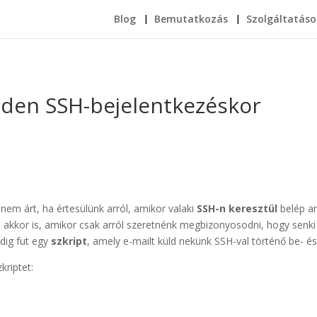
Blog
Bemutatkozás
Szolgáltatáso
nden SSH-bejelentkezéskor
nem árt, ha értesülünk arról, amikor valaki
SSH-n keresztül
belép ar
de akkor is, amikor csak arról szeretnénk megbizonyosodni, hogy senki 
dig fut egy
szkript
, amely e-mailt küld nekünk SSH-val történő be- és
kriptet: