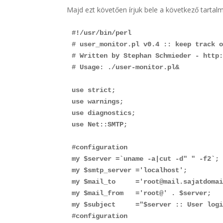
Majd ezt követően írjuk bele a következő tartalm
#!/usr/bin/perl

# user_monitor.pl v0.4 :: keep track o
# Written by Stephan Schmieder - http:
# Usage: ./user-monitor.pl&

use strict;

use warnings;

use diagnostics;

use Net::SMTP;

#configuration

my $server =`uname -a|cut -d" " -f2`;

my $smtp_server ='localhost';

my $mail_to     ='root@mail.sajatdomai
my $mail_from   ='root@' . $server;

my $subject     ="$server :: User logi
#configuration
