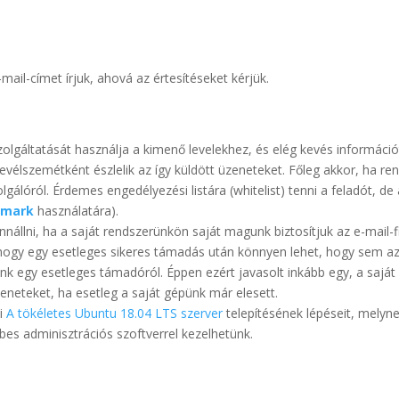
mail-címet írjuk, ahová az értesítéseket kérjük.
szolgáltatását használja a kimenő levelekhez, és elég kevés információ
levélszemétként észlelik az így küldött üzeneteket. Főleg akkor, ha r
lóról. Érdemes engedélyezési listára (whitelist) tenni a feladót, de a fe
tmark
használatára).
llni, ha a saját rendszerünkön saját magunk biztosítjuk az e-mail-fi
, hogy egy esetleges sikeres támadás után könnyen lehet, hogy sem a
nk egy esetleges támadóról. Éppen ezért javasolt inkább egy, a saját 
eneteket, ha esetleg a saját gépünk már elesett.
ni
A tökéletes Ubuntu 18.04 LTS szerver
telepítésének lépéseit, melyn
es adminisztrációs szoftverrel kezelhetünk.