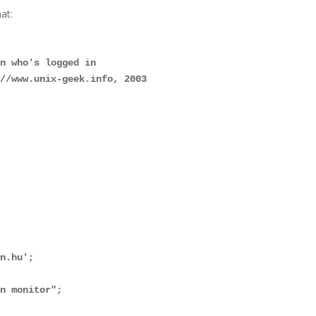
at:
n who's logged in

//www.unix-geek.info, 2003

n.hu';

n monitor";
