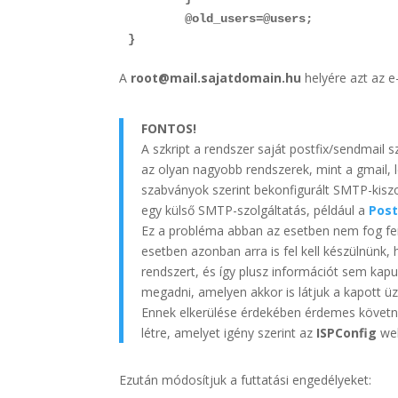
        @old_users=@users;

}
A
root@mail.sajatdomain.hu
helyére azt az e-
FONTOS!
A szkript a rendszer saját postfix/sendmail 
az olyan nagyobb rendszerek, mint a gmail, 
szabványok szerint bekonfigurált SMTP-kiszolgá
egy külső SMTP-szolgáltatás, például a
Pos
Ez a probléma abban az esetben nem fog fenná
esetben azonban arra is fel kell készülnünk
rendszert, és így plusz információt sem kapu
megadni, amelyen akkor is látjuk a kapott üz
Ennek elkerülése érdekében érdemes követ
létre, amelyet igény szerint az
ISPConfig
web
Ezután módosítjuk a futtatási engedélyeket: