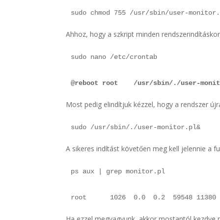
sudo chmod 755 /usr/sbin/user-monitor
Ahhoz, hogy a szkript minden rendszerindításkor
sudo nano /etc/crontab
@reboot root    /usr/sbin/./user-moni
Most pedig elindítjuk kézzel, hogy a rendszer újra
sudo /usr/sbin/./user-monitor.pl&
A sikeres indítást követően meg kell jelennie a f
ps aux | grep monitor.pl
root      1026  0.0  0.2  59548 11380
Ha ezzel megvagyunk, akkor mostantól kezdve m