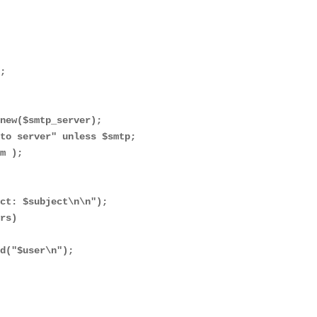
;

new($smtp_server);

to server" unless $smtp;

m );



ct: $subject\n\n");

rs)

d("$user\n");
