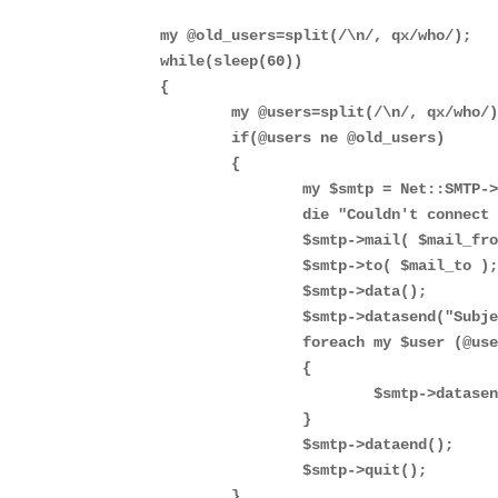
my @old_users=split(/\n/, qx/who/);

while(sleep(60))

{

        my @users=split(/\n/, qx/who/)
        if(@users ne @old_users)

        {

                my $smtp = Net::SMTP->
                die "Couldn't connect 
                $smtp->mail( $mail_fro
                $smtp->to( $mail_to );
                $smtp->data();

                $smtp->datasend("Subje
                foreach my $user (@use
                {

                        $smtp->datasen
                }

                $smtp->dataend();

                $smtp->quit();

        }
