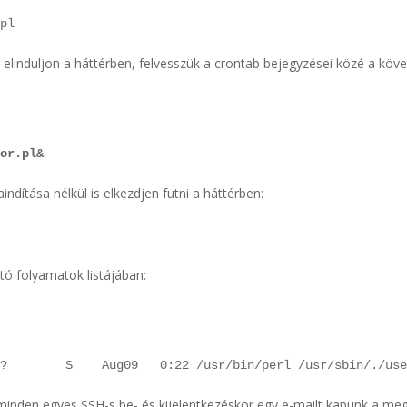
.pl
 elinduljon a háttérben, felvesszük a crontab bejegyzései közé a köv
tor.pl&
indítása nélkül is elkezdjen futni a háttérben:
utó folyamatok listájában:
 ?        S    Aug09   0:22 /usr/bin/perl /usr/sbin/./us
inden egyes SSH-s be- és kijelentkezéskor egy e-mailt kapunk a meg