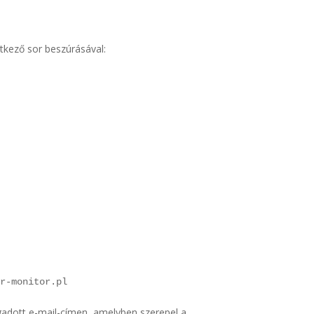
etkező sor beszúrásával:
er-monitor.pl
adott e-mail-címen, amelyben szerepel a