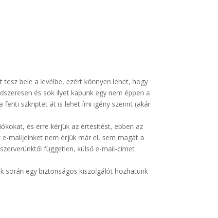
t tesz bele a levélbe, ezért könnyen lehet, hogy
endszeresen és sok ilyet kapunk egy nem éppen a
nti szkriptet át is lehet írni igény szerint (akár
ókokat, és erre kérjük az értesítést, ebben az
z e-mailjeinket nem érjük már el, sem magát a
szerverünktől független, külső e-mail-címet
ek során egy biztonságos kiszolgálót hozhatunk