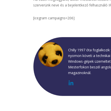
szerverünk neve és a bejelentkező felhasználó IP
[icegram campaigns=206]
Chilly
Chilly 1997 óta foglalkoz
nyomon követi a technikai 
Windows-gépek üzemeltetése
Mesterfokon beszél angolul
magazinoknál.