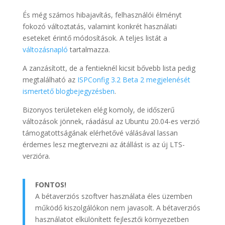
És még számos hibajavítás, felhasználói élményt
fokozó változtatás, valamint konkrét használati
eseteket érintő módosítások. A teljes listát a
változásnapló
tartalmazza.
A zanzásított, de a fentieknél kicsit bővebb lista pedig
megtalálható az
ISPConfig 3.2 Beta 2 megjelenését
ismertető blogbejegyzésben
.
Bizonyos területeken elég komoly, de időszerű
változások jönnek, ráadásul az Ubuntu 20.04-es verzió
támogatottságának elérhetővé válásával lassan
érdemes lesz megtervezni az átállást is az új LTS-
verzióra.
FONTOS!
A bétaverziós szoftver használata éles üzemben
működő kiszolgálókon nem javasolt. A bétaverziós
használatot elkülönített fejlesztői környezetben