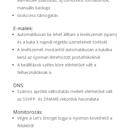
elérhetővé (titkosítás, új tömörítési formátumok,
manuális backup)
GoAccess-támogatás
E-mailek:
Automatikusan be lehet állítani a levélszemét (spam)
és a kuka X napnál régebbi üzeneteinek törlését
A levélszemét mostantól automatikusan a kukába
kerül az újonnan létrehozott postafiókoknál
A beállítások széles köre elérhetővé vált a
felhasználóknak is
DNS:
Számos apróbb változtatás mellett elérhetővé vált
az SSHFP- és DNAME-rekordok használata
Monitorozás:
Végre a Let's Encrypt logja is nyomon követhető a
felületről