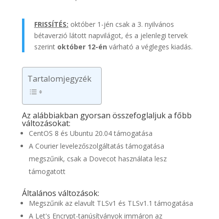
FRISSÍTÉS:
október 1-jén csak a 3. nyilvános
bétaverzió látott napvilágot, és a jelenlegi tervek
szerint
október 12-én
várható a végleges kiadás.
Tartalomjegyzék
Az alábbiakban gyorsan összefoglaljuk a főbb
változásokat:
CentOS 8 és Ubuntu 20.04 támogatása
A Courier levelezőszolgáltatás támogatása
megszűnik, csak a Dovecot használata lesz
támogatott
Általános változások:
Megszűnik az elavult TLSv1 és TLSv1.1 támogatása
A Let's Encrypt-tanúsítványok immáron az