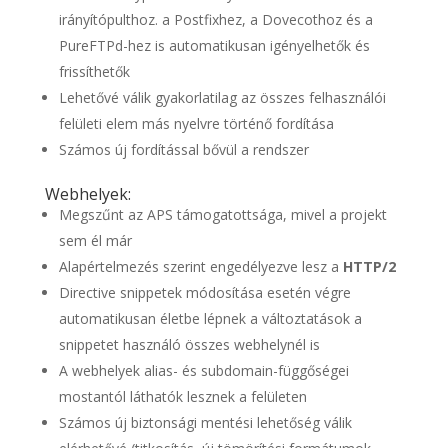
irányítópulthoz. a Postfixhez, a Dovecothoz és a
PureFTPd-hez is automatikusan igényelhetők és
frissíthetők
Lehetővé válik gyakorlatilag az összes felhasználói
felületi elem más nyelvre történő fordítása
Számos új fordítással bővül a rendszer
Webhelyek:
Megszűnt az APS támogatottsága, mivel a projekt
sem él már
Alapértelmezés szerint engedélyezve lesz a
HTTP/2
Directive snippetek módosítása esetén végre
automatikusan életbe lépnek a változtatások a
snippetet használó összes webhelynél is
A webhelyek alias- és subdomain-függőségei
mostantól láthatók lesznek a felületen
Számos új biztonsági mentési lehetőség válik