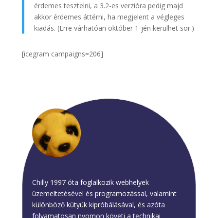
érdemes tesztelni, a 3.2-es verzióra pedig majd
akkor érdemes áttérni, ha megjelent a végleges
kiadás. (Erre várhatóan október 1-jén kerülhet sor.)
[icegram campaigns=206]
Chilly
Chilly 1997 óta foglalkozik webhelyek
üzemeltetésével és programozással, valamint
különböző kütyük kipróbálásával, és azóta
folyamatosan nyomon követi a technikai