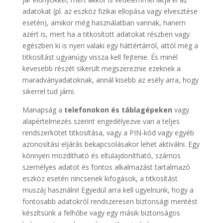
adatokat (pl. az eszköz fizikai ellopása vagy elvesztése
esetén), amikor még használatban vannak, hanem
azért is, mert ha a titkosított adatokat részben vagy
egészben ki is nyeri valaki egy háttértárról, attól még a
titkosítást ugyanúgy vissza kell fejtenie. És minél
kevesebb részét sikerült megszereznie ezeknek a
maradványadatoknak, annál kisebb az esély arra, hogy
sikerrel tud járni.
Manapság a
telefonokon és táblagépeken
vagy
alapértelmezés szerint engedélyezve van a teljes
rendszerkötet titkosítása, vagy a PIN-kód vagy egyéb
azonosítási eljárás bekapcsolásakor lehet aktiválni. Egy
könnyen mozdítható és eltulajdonítható, számos
személyes adatot és fontos alkalmazást tartalmazó
eszköz esetén nincsenek kifogások, a titkosítást
muszáj használni! Egyedül arra kell ügyelnünk, hogy a
fontosabb adatokról rendszeresen biztonsági mentést
készítsünk a felhőbe vagy egy másik biztonságos