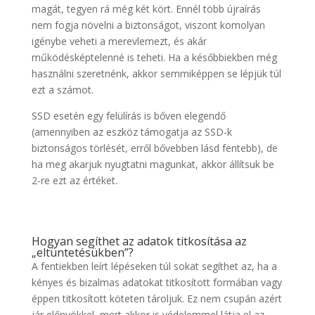
magát, tegyen rá még két kört. Ennél több újraírás
nem fogja növelni a biztonságot, viszont komolyan
igénybe veheti a merevlemezt, és akár
működésképtelenné is teheti. Ha a későbbiekben még
használni szeretnénk, akkor semmiképpen se lépjük túl
ezt a számot.
SSD esetén egy felülírás is bőven elegendő
(amennyiben az eszköz támogatja az SSD-k
biztonságos törlését, erről bővebben lásd fentebb), de
ha meg akarjuk nyugtatni magunkat, akkor állítsuk be
2-re ezt az értéket.
Hogyan segíthet az adatok titkosítása az
„eltüntetésükben”?
A fentiekben leírt lépéseken túl sokat segíthet az, ha a
kényes és bizalmas adatokat titkosított formában vagy
éppen titkosított köteten tároljuk. Ez nem csupán azért
jár előnyökkel, mert akkor is védelemmel látja el az