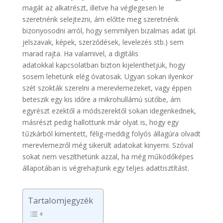
magát az alkatrészt, illetve ha véglegesen le
szeretnénk selejtezni, ám előtte meg szeretnénk
bizonyosodni arról, hogy semmilyen bizalmas adat (pl.
jelszavak, képek, szerződések, levelezés stb.) sem
marad rajta. Ha valamivel, a digitális
adatokkal kapcsolatban bizton kijelenthetjük, hogy
sosem lehetünk elég óvatosak. Ugyan sokan ilyenkor
szét szokták szerelni a merevlemezeket, vagy éppen
beteszik egy kis időre a mikrohullámú sütőbe, ám
egyrészt ezektől a módszerektől sokan idegenkednek,
másrészt pedig hallottunk már olyat is, hogy egy
tűzkárból kimentett, félig-meddig folyós állagúra olvadt
merevlemezről még sikerült adatokat kinyerni. Szóval
sokat nem veszíthetünk azzal, ha még működőképes
állapotában is végrehajtunk egy teljes adattisztítást.
Tartalomjegyzék