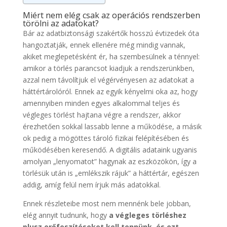
Miért nem elég csak az operációs rendszerben
törölni az adatokat?
Bár az adatbiztonsági szakértők hosszú évtizedek óta
hangoztatják, ennek ellenére még mindig vannak,
akiket meglepetésként ér, ha szembesülnek a ténnyel:
amikor a törlés parancsot kiadjuk a rendszerünkben,
azzal nem távolítjuk el végérvényesen az adatokat a
háttértárolóról. Ennek az egyik kényelmi oka az, hogy
amennyiben minden egyes alkalommal teljes és
végleges törlést hajtana végre a rendszer, akkor
érezhetően sokkal lassabb lenne a működése, a másik
ok pedig a mögöttes tároló fizikai felépítésében és
működésében keresendő. A digitális adataink ugyanis
amolyan „lenyomatot” hagynak az eszközökön, így a
törlésük után is „emlékszik rájuk” a háttértár, egészen
addig, amíg felül nem írjuk más adatokkal.
Ennek részleteibe most nem mennénk bele jobban,
elég annyit tudnunk, hogy
a végleges törléshez
plusz erőfeszítéseket kell tennünk, és ezt