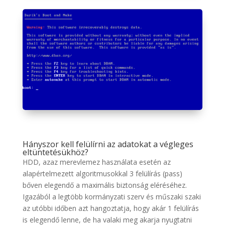
Hányszor kell felülírni az adatokat a végleges
eltüntetésükhöz?
HDD, azaz merevlemez használata esetén az
alapértelmezett algoritmusokkal 3 felülírás (pass)
bőven elegendő a maximális biztonság eléréséhez.
Igazából a legtöbb kormányzati szerv és műszaki szaki
az utóbbi időben azt hangoztatja, hogy akár 1 felülírás
is elegendő lenne, de ha valaki meg akarja nyugtatni