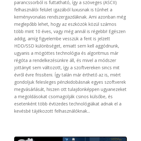
parancssorból is futtatható, így a szöveges (ASCII)
felhasználói felület igazából luxusnak is tűnhet a
keményvonalas rendszergazdáknak. Ami azonban még
meglepőbb lehet, hogy az eszközök közül számos
több mint 10 éves, vagy még annál is régebbi! Egészen
addig, amíg figyelembe vesszük a fent is jelzett
HDD/SSD különbséget, emiatt sem kell aggódnunk,
ugyanis a mögöttes technológia és algoritmus már
régóta a rendelkezésünkre áll, és mivel a módszer
jottányit sem változott, így a szoftvereken sincs mit
évről évre frissíteni. Így talán már érthető az is, miért
gondoljuk felesleges pénzkidobásnak egyes szoftverek
megvásárlását, hiszen ott tulajdonképpen ugyanezeket
a megoldásokat csomagolják csinos külsőbe, és
esetenként több évtizedes technológiákat adnak el a
kevésbé tájékozott felhasználóknak...