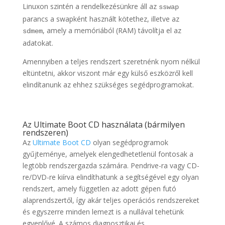
Linuxon szintén a rendelkezésünkre áll az
sswap
parancs a swapként használt kötethez, illetve az
, amely a memóriából (RAM) távolítja el az
sdmem
adatokat.
Amennyiben a teljes rendszert szeretnénk nyom nélkül
eltüntetni, akkor viszont már egy külső eszközről kell
elindítanunk az ehhez szükséges segédprogramokat.
Az Ultimate Boot CD használata (bármilyen
rendszeren)
Az
Ultimate Boot CD
olyan segédprogramok
gyűjteménye, amelyek elengedhetetlenül fontosak a
legtöbb rendszergazda számára. Pendrive-ra vagy CD-
re/DVD-re kiírva elindíthatunk a segítségével egy olyan
rendszert, amely független az adott gépen futó
alaprendszertől, így akár teljes operációs rendszereket
és egyszerre minden lemezt is a nullával tehetünk
egyenlővé. A számos diagnosztikai és