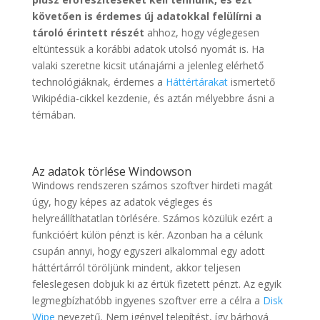
követően is érdemes új adatokkal felülírni a
tároló érintett részét
ahhoz, hogy véglegesen
eltüntessük a korábbi adatok utolsó nyomát is. Ha
valaki szeretne kicsit utánajárni a jelenleg elérhető
technológiáknak, érdemes a
Háttértárakat
ismertető
Wikipédia-cikkel kezdenie, és aztán mélyebbre ásni a
témában.
Az adatok törlése Windowson
Windows rendszeren számos szoftver hirdeti magát
úgy, hogy képes az adatok végleges és
helyreállíthatatlan törlésére. Számos közülük ezért a
funkcióért külön pénzt is kér. Azonban ha a célunk
csupán annyi, hogy egyszeri alkalommal egy adott
háttértárról töröljünk mindent, akkor teljesen
feleslegesen dobjuk ki az értük fizetett pénzt. Az egyik
legmegbízhatóbb ingyenes szoftver erre a célra a
Disk
Wipe
nevezetű. Nem igényel telepítést, így bárhová