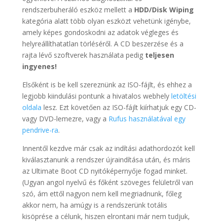
rendszerbuheráló eszköz mellett a
HDD/Disk Wiping
kategória alatt több olyan eszközt vehetünk igénybe,
amely képes gondoskodni az adatok végleges és
helyreállíthatatlan törléséről. A CD beszerzése és a
rajta lévő szoftverek használata pedig
teljesen
ingyenes!
Elsőként is be kell szereznünk az ISO-fájlt, és ehhez a
legjobb kiindulási pontunk a hivatalos webhely
letöltési
oldala
lesz. Ezt követően az ISO-fájlt kiírhatjuk egy CD-
vagy DVD-lemezre, vagy a
Rufus használatával egy
pendrive-ra
.
Innentől kezdve már csak az indítási adathordozót kell
kiválasztanunk a rendszer újraindítása után, és máris
az Ultimate Boot CD nyitóképernyője fogad minket.
(Ugyan angol nyelvű és főként szöveges felületről van
szó, ám ettől nagyon nem kell megriadnunk, főleg
akkor nem, ha amúgy is a rendszerünk totális
kisöprése a célunk, hiszen elrontani már nem tudjuk,