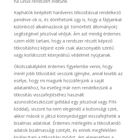
ha Linux rendszert indítunk.
Kaphatók beépített hardveres titkosítással rendelkező
pendrive-ok is, és dönthetünk úgy is, hogy a fájljainkat
különböző alkalmazások (pl. tömörített állományok)
segítségével jelszóval védjük. Ám azt mindig érdemes
szem előtt tartani, hogy a rendszer részét képező
titkosításhoz képest ezek csak alacsonyabb szintű
vagy korlátozott kiterjedésű védelmet nyújtanak.
Ökölszabályként érdemes figyelembe venni, hogy
minél jobb titkosítást veszünk igénybe, annál kisebb az
esélye, hogy mi magunk hozzáférjünk a saját
adatainkhoz, ha esetleg már nem rendelkezünk a
titkosítás visszafejtéséhez használt
azonosítóeszközzel (például egy jelszóval vagy PIN-
kóddal), viszont ha nem elegendő a biztonsági szint,
akkor mások is játszi könnyedséggel visszafejthetik a
bizalmas adatokat. Érdemes mérlegelni a titkosítandó
adatok bizalmassági szintjét, és ennek megfelelően
kiválasztani a titkosítási módot, ám alapesetben a