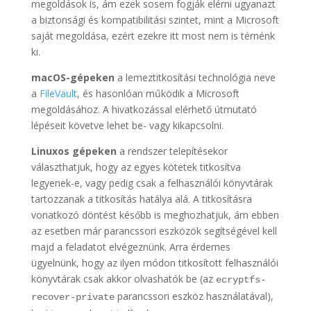
megoldások is, ám ezek sosem fogják elérni ugyanazt
a biztonsági és kompatibilitási szintet, mint a Microsoft
saját megoldása, ezért ezekre itt most nem is térnénk
ki.
macOS-gépeken
a lemeztitkosítási technológia neve
a
FileVault
, és hasonlóan működik a Microsoft
megoldásához. A hivatkozással elérhető útmutató
lépéseit követve lehet be- vagy kikapcsolni.
Linuxos gépeken
a rendszer telepítésekor
választhatjuk, hogy az egyes kötetek titkosítva
legyenek-e, vagy pedig csak a felhasználói könyvtárak
tartozzanak a titkosítás hatálya alá. A titkosításra
vonatkozó döntést később is meghozhatjuk, ám ebben
az esetben már parancssori eszközök segítségével kell
majd a feladatot elvégeznünk. Arra érdemes
ügyelnünk, hogy az ilyen módon titkosított felhasználói
könyvtárak csak akkor olvashatók be (az
ecryptfs-
parancssori eszköz használatával),
recover-private