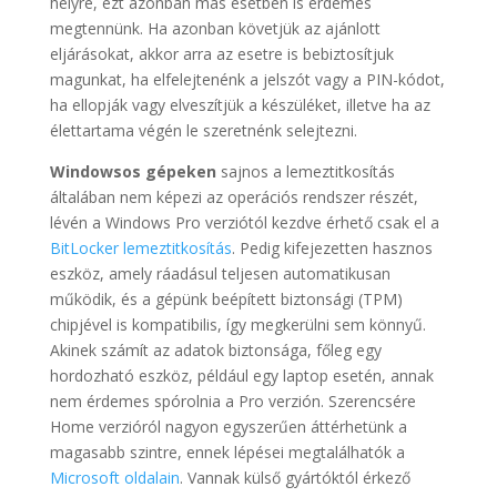
helyre, ezt azonban más esetben is érdemes
megtennünk. Ha azonban követjük az ajánlott
eljárásokat, akkor arra az esetre is bebiztosítjuk
magunkat, ha elfelejtenénk a jelszót vagy a PIN-kódot,
ha ellopják vagy elveszítjük a készüléket, illetve ha az
élettartama végén le szeretnénk selejtezni.
Windowsos gépeken
sajnos a lemeztitkosítás
általában nem képezi az operációs rendszer részét,
lévén a Windows Pro verziótól kezdve érhető csak el a
BitLocker lemeztitkosítás
. Pedig kifejezetten hasznos
eszköz, amely ráadásul teljesen automatikusan
működik, és a gépünk beépített biztonsági (TPM)
chipjével is kompatibilis, így megkerülni sem könnyű.
Akinek számít az adatok biztonsága, főleg egy
hordozható eszköz, például egy laptop esetén, annak
nem érdemes spórolnia a Pro verzión. Szerencsére
Home verzióról nagyon egyszerűen áttérhetünk a
magasabb szintre, ennek lépései megtalálhatók a
Microsoft oldalain
. Vannak külső gyártóktól érkező