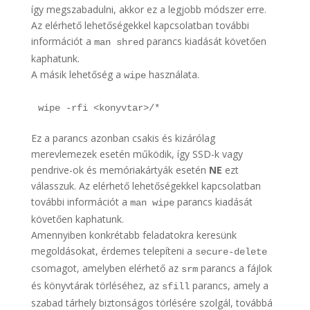
így megszabadulni, akkor ez a legjobb módszer erre.
Az elérhető lehetőségekkel kapcsolatban további
információt a
parancs kiadását követően
man shred
kaphatunk.
A másik lehetőség a
használata.
wipe
wipe -rfi <konyvtar>/*
Ez a parancs azonban csakis és kizárólag
merevlemezek esetén működik, így SSD-k vagy
pendrive-ok és memóriakártyák esetén
NE
ezt
válasszuk. Az elérhető lehetőségekkel kapcsolatban
további információt a
parancs kiadását
man wipe
követően kaphatunk.
Amennyiben konkrétabb feladatokra keresünk
megoldásokat, érdemes telepíteni a
secure-delete
csomagot, amelyben elérhető az
parancs a fájlok
srm
és könyvtárak törléséhez, az
parancs, amely a
sfill
szabad tárhely biztonságos törlésére szolgál, továbbá