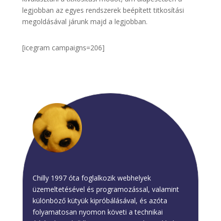
legjobban az egyes rendszerek beépített titkosítási
megoldásával járunk majd a legjobban.
[icegram campaigns=206]
Chilly
Chilly 1997 óta foglalkozik webhelyek
üzemeltetésével és programozással, valamint
különböző kütyük kipróbálásával, és azóta
folyamatosan nyomon követi a technikai