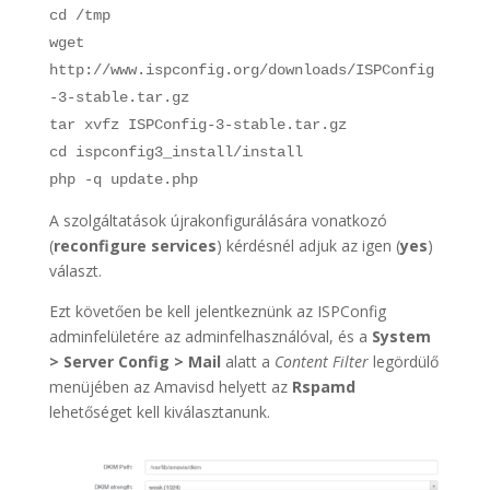
cd /tmp
wget
http://www.ispconfig.org/downloads/ISPConfig
-3-stable.tar.gz
tar xvfz ISPConfig-3-stable.tar.gz
cd ispconfig3_install/install
php -q update.php
A szolgáltatások újrakonfigurálására vonatkozó
(
reconfigure services
) kérdésnél adjuk az igen (
yes
)
választ.
Ezt követően be kell jelentkeznünk az ISPConfig
adminfelületére az adminfelhasználóval, és a
System
> Server Config > Mail
alatt a
Content Filter
legördülő
menüjében az Amavisd helyett az
Rspamd
lehetőséget kell kiválasztanunk.