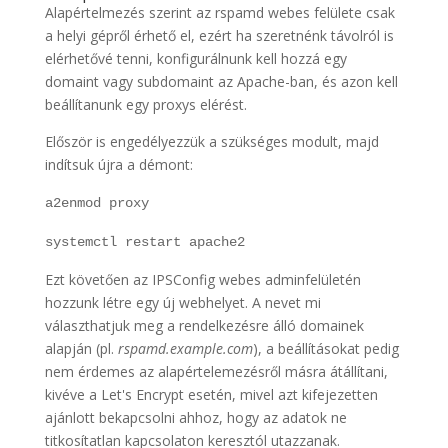
Alapértelmezés szerint az rspamd webes felülete csak
a helyi gépről érhető el, ezért ha szeretnénk távolról is
elérhetővé tenni, konfigurálnunk kell hozzá egy
domaint vagy subdomaint az Apache-ban, és azon kell
beállítanunk egy proxys elérést.
Először is engedélyezzük a szükséges modult, majd
indítsuk újra a démont:
a2enmod proxy
systemctl restart apache2
Ezt követően az IPSConfig webes adminfelületén
hozzunk létre egy új webhelyet. A nevet mi
választhatjuk meg a rendelkezésre álló domainek
alapján (pl.
rspamd.example.com
), a beállításokat pedig
nem érdemes az alapértelemezésről másra átállítani,
kivéve a Let's Encrypt esetén, mivel azt kifejezetten
ajánlott bekapcsolni ahhoz, hogy az adatok ne
titkosítatlan kapcsolaton keresztól utazzanak.