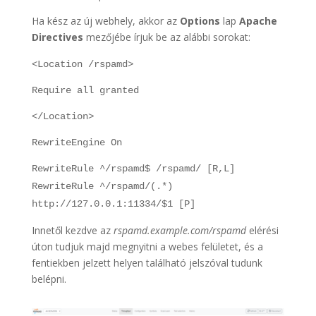
Ha kész az új webhely, akkor az
Options
lap
Apache
Directives
mezőjébe írjuk be az alábbi sorokat:
<Location /rspamd>
Require all granted
</Location>
RewriteEngine On
RewriteRule ^/rspamd$ /rspamd/ [R,L]
RewriteRule ^/rspamd/(.*)
http://127.0.0.1:11334/$1 [P]
Innetől kezdve az
rspamd.example.com/rspamd
elérési
úton tudjuk majd megnyitni a webes felületet, és a
fentiekben jelzett helyen található jelszóval tudunk
belépni.