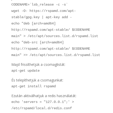
CODENAME=`lsb_release -c -s`
wget -O- https://rspamd.com/apt-
stable/gpg.key | apt-key add -
echo "deb [arch=amd64]
http://rspamd.com/apt-stable/ $CODENAME
main" > /etc/apt/sources.list.d/rspamd.list
echo "deb-src [arch=amd64]
http://rspamd.com/apt-stable/ $CODENAME
main" >> /etc/apt/sources.list.d/rspamd.list
Majd frissíthetjük a csomaglistát:
apt-get update
És telepíthetjük a csomagunkat:
apt-get install rspamd
Ezután aktiválhatjuk a redis használatát:
echo 'servers = "127.0.0.1";' >
/etc/rspamd/local.d/redis.conf