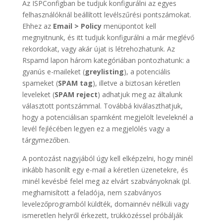
Az ISPConfigban be tudjuk konfigurálni az egyes
felhasználóknál beállított levélszűrési pontszámokat.
Ehhez az
Email > Policy
menüpontot kell
megnyitnunk, és itt tudjuk konfigurálni a már meglévő
rekordokat, vagy akár újat is létrehozhatunk. Az
Rspamd lapon három kategóriában pontozhatunk: a
gyanús e-maileket (
greylisting
), a potenciális
spameket (
SPAM tag
), illetve a biztosan kéretlen
leveleket (
SPAM reject
) adhatjuk meg az általunk
választott pontszámmal. Továbbá kiválaszthatjuk,
hogy a potenciálisan spamként megjelölt leveleknél a
levél fejlécében legyen ez a megjelölés vagy a
tárgymezőben.
A pontozást nagyjából úgy kell elképzelni, hogy minél
inkább hasonlít egy e-mail a kéretlen üzenetekre, és
minél kevésbé felel meg az elvárt szabványoknak (pl.
meghamisított a feladója, nem szabványos
levelezőprogramból küldték, domainnév nélküli vagy
ismeretlen helyről érkezett, trükközéssel próbálják