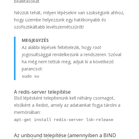
beállításokat.
Nézzük tehát, milyen lépésekre van szükségünk ahhoz,
hogy üzembe helyezzünk egy hatékonyabb és
szofisztikáltabb levélszemétszűrőt!
MEGJEGYZÉS
Az alábbi lépések feltételezik, hogy
root
jogosultsággal rendelkezünk a rendszeren. Szóval
ha még nem tettük meg, adjuk ki a következő
parancsot:
sudo su
A redis-server telepítése
Első lépésként telepítenünk kell néhány csomagot,
elsőként a Redist, amely az adatainkat fogja tárolni a
memóriában:
apt-get install redis-server lsb-release
Az unbound telepítése (amennyiben a BIND