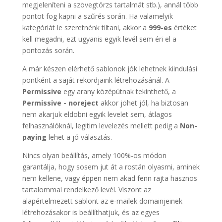
megjeleníteni a szövegtörzs tartalmát stb.), annál több
pontot fog kapni a szűrés során. Ha valamelyik
kategóriát le szeretnénk tiltani, akkor a
999-es
értéket
kell megadni, ezt ugyanis egyik levél sem éri el a
pontozás során.
A már készen elérhető sablonok jók lehetnek kiindulási
pontként a saját rekordjaink létrehozásánál. A
Permissive
egy arany középútnak tekinthető, a
Permissive - noreject
akkor jöhet jól, ha biztosan
nem akarjuk eldobni egyik levelet sem, átlagos
felhasználóknál, legitim levelezés mellett pedig a
Non-
paying
lehet a jó választás.
Nincs olyan beállítás, amely 100%-os módon
garantálja, hogy sosem jut át a rostán olyasmi, aminek
nem kellene, vagy éppen nem akad fenn rajta hasznos
tartalommal rendelkező levél. Viszont az
alapértelmezett sablont az e-mailek domainjeinek
létrehozásakor is beállíthatjuk, és az egyes