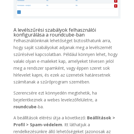
A levélszűrési szabályok felhasználói
konfigurálása a roundcube-ban
Felhasználóinknak lehetőséget biztosíthatunk arra,
hogy saját szabályokat adjanak meg a levélszemét
szűrésével kapcsolatban. Például könnyen lehet, hogy
valaki olyan e-maileket kap, amelyeket tévesen jelöl
meg a rendszer spamként, vagy éppen szeret sok
hírlevelet kapni, és ezek az üzenetek határesetnek
számítanak a szűrőprogram szemében.
Szerencsére ezt könnyedén megtehetik, ha
bejelentkeznek a webes levelezőfelületre, a
roundcube
-ba.
A beállítások elérési útja a következő:
Beállítások >
Profil > Spam-védelem
. Itt láthatjuk a
rendelkezésünkre álló lehetőségeket (azonosak az