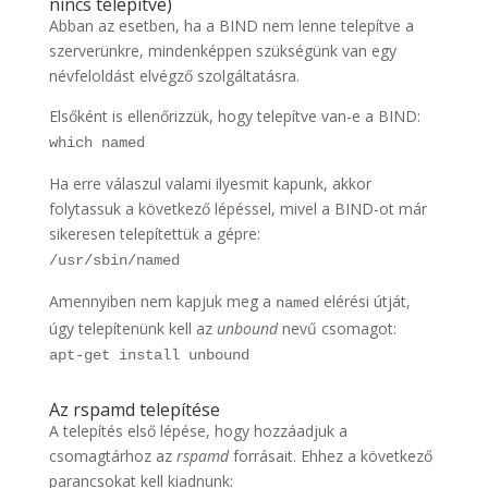
nincs telepítve)
Abban az esetben, ha a BIND nem lenne telepítve a
szerverünkre, mindenképpen szükségünk van egy
névfeloldást elvégző szolgáltatásra.
Elsőként is ellenőrizzük, hogy telepítve van-e a BIND:
which named
Ha erre válaszul valami ilyesmit kapunk, akkor
folytassuk a következő lépéssel, mivel a BIND-ot már
sikeresen telepítettük a gépre:
/usr/sbin/named
Amennyiben nem kapjuk meg a
elérési útját,
named
úgy telepítenünk kell az
unbound
nevű csomagot:
apt-get install unbound
Az rspamd telepítése
A telepítés első lépése, hogy hozzáadjuk a
csomagtárhoz az
rspamd
forrásait. Ehhez a következő
parancsokat kell kiadnunk: