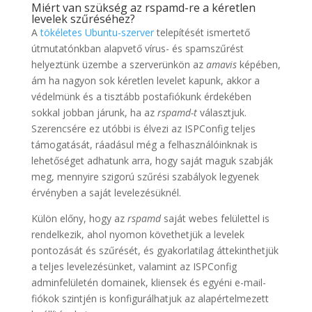
Miért van szükség az rspamd-re a kéretlen
levelek szűréséhez?
A
tökéletes Ubuntu-szerver
telepítését ismertető
útmutatónkban alapvető vírus- és spamszűrést
helyeztünk üzembe a szerverünkön az
amavis
képében,
ám ha nagyon sok kéretlen levelet kapunk, akkor a
védelmünk és a tisztább postafiókunk érdekében
sokkal jobban járunk, ha az
rspamd-t
választjuk.
Szerencsére ez utóbbi is élvezi az ISPConfig teljes
támogatását, ráadásul még a felhasználóinknak is
lehetőséget adhatunk arra, hogy saját maguk szabják
meg, mennyire szigorú szűrési szabályok legyenek
érvényben a saját levelezésüknél.
Külön előny, hogy az
rspamd
saját webes felülettel is
rendelkezik, ahol nyomon követhetjük a levelek
pontozását és szűrését, és gyakorlatilag áttekinthetjük
a teljes levelezésünket, valamint az ISPConfig
adminfelületén domainek, kliensek és egyéni e-mail-
fiókok szintjén is konfigurálhatjuk az alapértelmezett