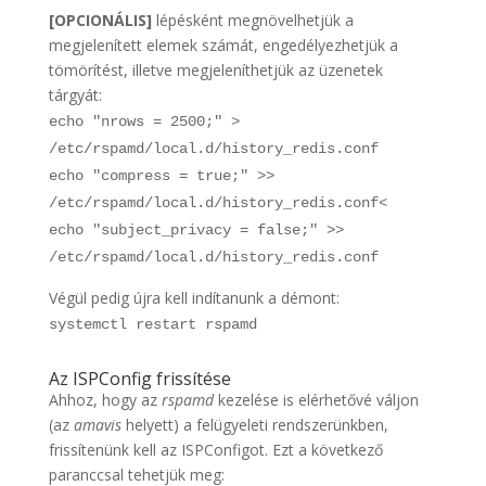
[OPCIONÁLIS]
lépésként megnövelhetjük a
megjelenített elemek számát, engedélyezhetjük a
tömörítést, illetve megjeleníthetjük az üzenetek
tárgyát:
echo "nrows = 2500;" >
/etc/rspamd/local.d/history_redis.conf
echo "compress = true;" >>
/etc/rspamd/local.d/history_redis.conf<
echo "subject_privacy = false;" >>
/etc/rspamd/local.d/history_redis.conf
Végül pedig újra kell indítanunk a démont:
systemctl restart rspamd
Az ISPConfig frissítése
Ahhoz, hogy az
rspamd
kezelése is elérhetővé váljon
(az
amavis
helyett) a felügyeleti rendszerünkben,
frissítenünk kell az ISPConfigot. Ezt a következő
paranccsal tehetjük meg: