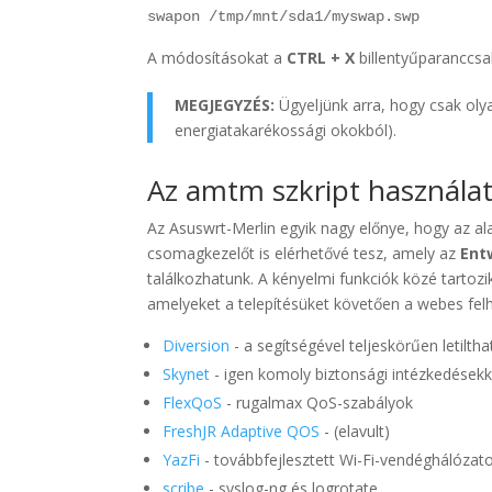
swapon /tmp/mnt/sda1/myswap.swp
A módosításokat a
CTRL + X
billentyűparanccsal
MEGJEGYZÉS:
Ügyeljünk arra, hogy csak oly
energiatakarékossági okokból).
Az amtm szkript használa
Az Asuswrt-Merlin egyik nagy előnye, hogy az alap
csomagkezelőt is elérhetővé tesz, amely az
Ent
találkozhatunk. A kényelmi funkciók közé tartoz
amelyeket a telepítésüket követően a webes felha
Diversion
- a segítségével teljeskörűen letil
Skynet
- igen komoly biztonsági intézkedésekk
FlexQoS
- rugalmax QoS-szabályok
FreshJR Adaptive QOS
- (elavult)
YazFi
- továbbfejlesztett Wi-Fi-vendéghálózat
scribe
- syslog-ng és logrotate