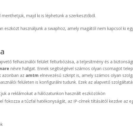
 menthetjük, majd ki is léphetünk a szerkesztőből.
an eszközt használjunk a swaphoz, amely magától nem kapcsol ki egy b
ta
vető felhasználói felület felturbózása, a teljesítmény és a biztonsági
ware
névre hallgat. Ennek segítségével számos olyan csomagot telep
ik azonban az
amtm
elnevezésű szkript is, amely számos olyan szolgá
sználói felületen is konfigurálni tudunk. Ezek az alapvető szolgáltat
thatjuk a reklámokat a hálózatunkon használt eszközökön
el fokozza a tűzfal hatékonyságát, az IP-címek tiltásától kezdve az e
ok