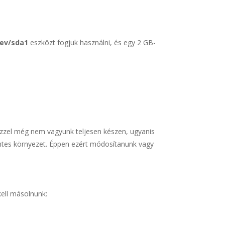
dev/sda1
eszközt fogjuk használni, és egy 2 GB-
 Ezzel még nem vagyunk teljesen készen, ugyanis
entes környezet. Éppen ezért módosítanunk vagy
kell másolnunk: