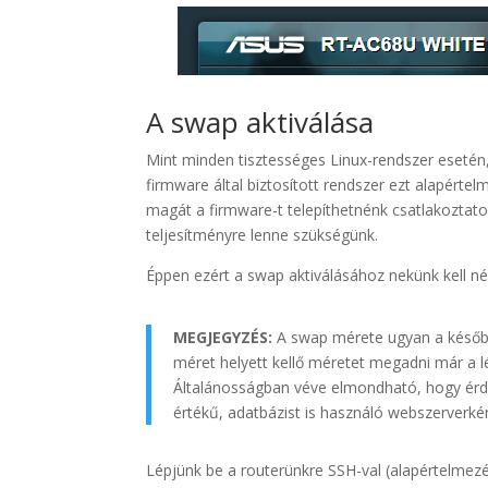
A swap aktiválása
Mint minden tisztességes Linux-rendszer esetén,
firmware által biztosított rendszer ezt alapérte
magát a firmware-t telepíthetnénk csatlakoztatot
teljesítményre lenne szükségünk.
Éppen ezért a swap aktiválásához nekünk kell n
MEGJEGYZÉS:
A swap mérete ugyan a később
méret helyett kellő méretet megadni már a l
Általánosságban véve elmondható, hogy é
értékű, adatbázist is használó webszerverké
Lépjünk be a routerünkre SSH-val (alapértelmezé