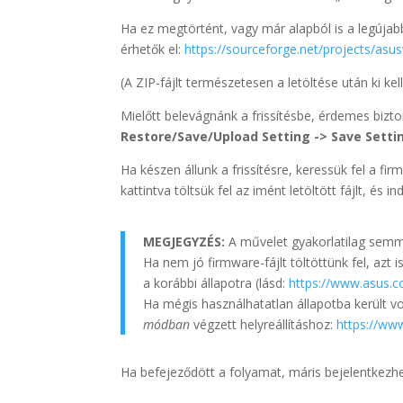
Ha ez megtörtént, vagy már alapból is a legújabb
érhetők el:
https://sourceforge.net/projects/asusw
(A ZIP-fájlt természetesen a letöltése után ki kel
Mielőtt belevágnánk a frissítésbe, érdemes bizton
Restore/Save/Upload Setting -> Save Setti
Ha készen állunk a frissítésre, keressük fel a f
kattintva töltsük fel az imént letöltött fájlt, és in
MEGJEGYZÉS:
A művelet gyakorlatilag semmil
Ha nem jó firmware-fájlt töltöttünk fel, azt 
a korábbi állapotra (lásd:
https://www.asus.
Ha mégis használhatatlan állapotba került vo
módban
végzett helyreállításhoz:
https://w
Ha befejeződött a folyamat, máris bejelentkezhetü