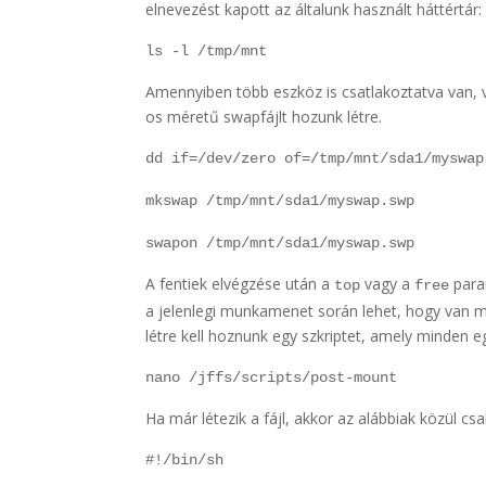
elnevezést kapott az általunk használt háttértár:
ls -l /tmp/mnt
Amennyiben több eszköz is csatlakoztatva van, vá
os méretű swapfájlt hozunk létre.
dd if=/dev/zero of=/tmp/mnt/sda1/myswap
mkswap /tmp/mnt/sda1/myswap.swp
swapon /tmp/mnt/sda1/myswap.swp
A fentiek elvégzése után a
vagy a
paran
top
free
a jelenlegi munkamenet során lehet, hogy van m
létre kell hoznunk egy szkriptet, amely minden eg
nano /jffs/scripts/post-mount
Ha már létezik a fájl, akkor az alábbiak közül cs
#!/bin/sh