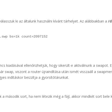
lasszuk ki az általunk használni kívánt tárhelyet. Az alábbiakban a
/
.swp bs=1k count=2097152
cs kiadásával ellenőrizhetjük, hogy sikerült-e aktiválnunk a swapot.
ár swap, viszont a router újraindítása után ismét visszaáll a swapm
yes indításkor beizzítja a gyorsítótárunkat.
ak a második sort, ha nem létezik még a fájl, akkor mindkét sort bele 