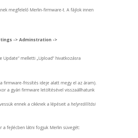
knek megfelelő Merlin-firmware-t. A fájlok innen
tings -> Adminstration ->
are Update” melletti „Upload” hivatkozásra
 firmware-frissítés ideje alatt megy el az áram).
or a gyári firmware letöltésével visszaállhatunk
övessük ennek a cikknek a lépéseit a
helyreállítási
 a fejlécben látni fogjuk Merlin süvegét: