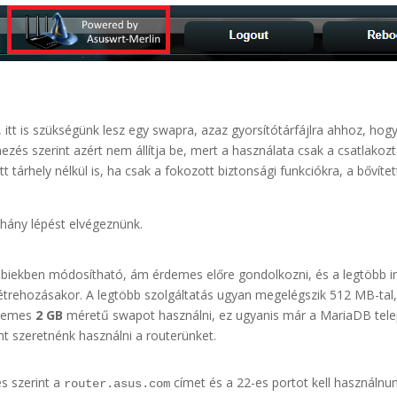
 itt is szükségünk lesz egy swapra, azaz gyorsítótárfájlra ahhoz, ho
lmezés szerint azért nem állítja be, mert a használata csak a csatlako
t tárhely nélkül is, ha csak a fokozott biztonsági funkciókra, a bőví
éhány lépést elvégeznünk.
iekben módosítható, ám érdemes előre gondolkozni, és a legtöbb in
étrehozásakor. A legtöbb szolgáltatás ugyan megelégszik 512 MB-tal
rdemes
2 GB
méretű swapot használni, ez ugyanis már a MariaDB telep
nt szeretnénk használni a routerünket.
s szerint a
címet és a 22-es portot kell használnu
router.asus.com