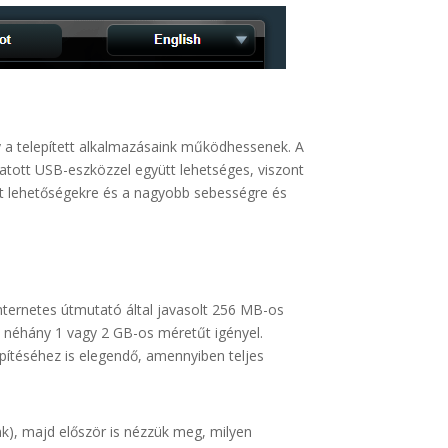
gy a telepített alkalmazásaink működhessenek. A
ztatott USB-eszközzel együtt lehetséges, viszont
tett lehetőségekre és a nagyobb sebességre és
ternetes útmutató által javasolt 256 MB-os
, néhány 1 vagy 2 GB-os méretűt igényel.
ítéséhez is elegendő, amennyiben teljes
nk), majd először is nézzük meg, milyen