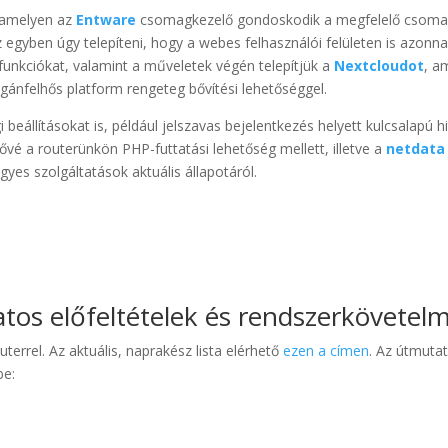
 amelyen az
Entware
csomagkezelő gondoskodik a megfelelő csomago
egyben úgy telepíteni, hogy a webes felhasználói felületen is azonnal 
 funkciókat, valamint a műveletek végén telepítjük a
Nextcloudot
, a
gánfelhős platform rengeteg bővítési lehetőséggel.
eállításokat is, például jelszavas bejelentkezés helyett kulcsalapú hit
ővé a routerünkön PHP-futtatási lehetőség mellett, illetve a
netdata
gyes szolgáltatások aktuális állapotáról.
atos előfeltételek és rendszerkövete
terrel. Az aktuális, naprakész lista elérhető
ezen a címen
. Az útmuta
be: