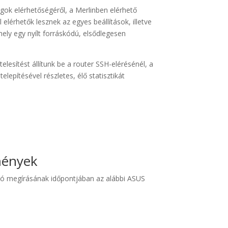
k elérhetőségéről, a Merlinben elérhető
elérhetők lesznek az egyes beállítások, illetve
mely egy nyílt forráskódú, elsődlegesen
elesítést állítunk be a router SSH-elérésénél, a
telepítésével részletes, élő statisztikát
lmények
tó megírásának időpontjában az alábbi ASUS