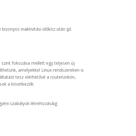
izonyos inaktivitási időköz után (pl.
 szint fokozása mellett egy teljesen új
íthetünk, amelyekkel Linux-rendszereken is
ltatást tesz elérhetővé a routerünkön,
ások a következők:
gyéni szabályok létrehozásáig