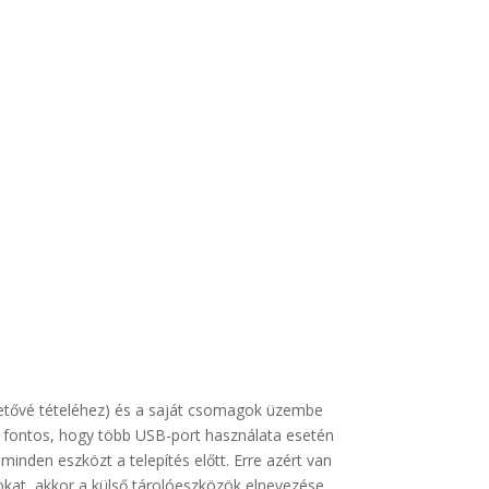
hetővé tételéhez) és a saját csomagok üzembe
 a fontos, hogy több USB-port használata esetén
inden eszközt a telepítés előtt. Erre azért van
okat, akkor a külső tárolóeszközök elnevezése