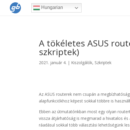
Hungarian
A tökéletes ASUS rout
szkriptek)
2021. január 4.
|
Kiszolgálók
,
Szkriptek
Az ASUS routerek nem csupán a megbízhatóságukr
alapfunkciókhoz képest sokkal többre is használh
Ebben az útmutatónkban most egy olyan routert
vissza átjárhatóság is megmarad a hivatalos és 
ráadásul sokkal több választási lehetőségünk le