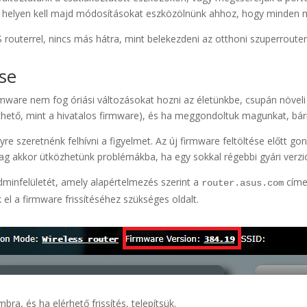
több helyen kell majd módosításokat eszközölnünk ahhoz, hogy minden
routerrel, nincs más hátra, mint belekezdeni az otthoni szuperrouter
ése
rmware nem fog óriási változásokat hozni az életünkbe, csupán növeli
thető, mint a hivatalos firmware), és ha meggondoltuk magunkat, bárm
re szeretnénk felhívni a figyelmet. Az új firmware feltöltése előtt g
ag akkor ütközhetünk problémákba, ha egy sokkal régebbi gyári verziót
dminfelületét, amely alapértelmezés szerint a
címen
router.asus.com
 el a firmware frissítéséhez szükséges oldalt.
bra, és ha elérhető frissítés, telepítsük.