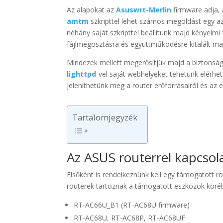
Az alapokat az
Asuswrt-Merlin
firmware adja,
amtm
szkripttel lehet számos megoldást egy az 
néhány saját szkripttel beállítunk majd kényelmi
fájlmegosztásra és együttműködésre kitalált ma
Mindezek mellett megerősítjük majd a biztonsági b
lighttpd
-vel saját webhelyeket tehetünk elérhet
jeleníthetünk meg a router erőforrásairól és az e
Tartalomjegyzék
Az ASUS routerrel kapcsol
Elsőként is rendelkeznünk kell egy támogatott rou
routerek tartoznak a támogatott eszközök köré
RT-AC66U_B1 (RT-AC68U firmware)
RT-AC68U, RT-AC68P, RT-AC68UF