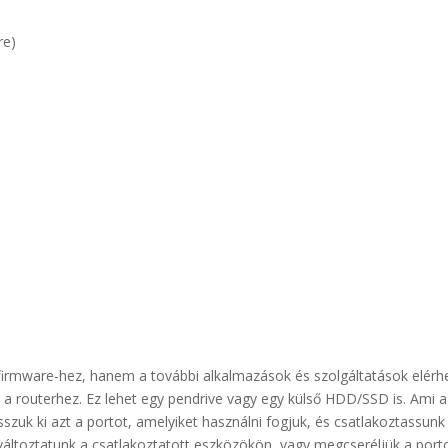
re)
 firmware-hez, hanem a további alkalmazások és szolgáltatások elér
t a routerhez. Ez lehet egy pendrive vagy egy külső HDD/SSD is. Ami
uk ki azt a portot, amelyiket használni fogjuk, és csatlakoztassunk m
változtatunk a csatlakoztatott eszközökön, vagy megcseréljük a port