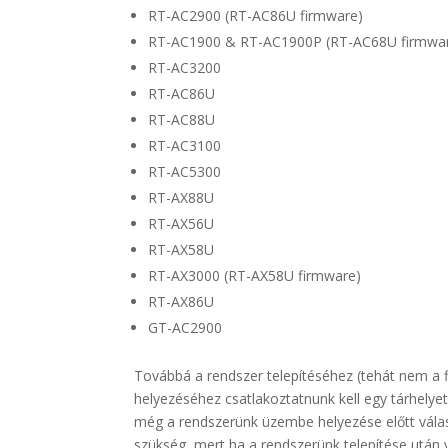
RT-AC2900 (RT-AC86U firmware)
RT-AC1900 & RT-AC1900P (RT-AC68U firmwa
RT-AC3200
RT-AC86U
RT-AC88U
RT-AC3100
RT-AC5300
RT-AX88U
RT-AX56U
RT-AX58U
RT-AX3000 (RT-AX58U firmware)
RT-AX86U
GT-AC2900
Továbbá a rendszer telepítéséhez (tehát nem a
helyezéséhez csatlakoztatnunk kell egy tárhelye
még a rendszerünk üzembe helyezése előtt válassz
szükség, mert ha a rendszerünk telepítése után 