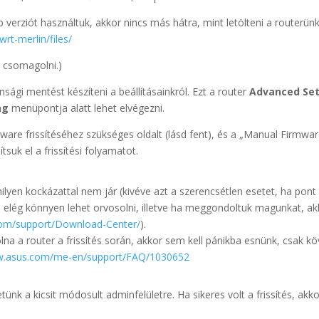
 verziót használtuk, akkor nincs más hátra, mint letölteni a routerün
rt-merlin/files/
l csomagolni.)
sági mentést készíteni a beállításainkról. Ezt a router
Advanced Set
ng
menüpontja alatt lehet elvégezni.
irmware frissítéséhez szükséges oldalt (lásd fent), és a „Manual Firmw
dítsuk el a frissítési folyamatot.
yen kockázattal nem jár (kivéve azt a szerencsétlen esetet, ha pont a
is elég könnyen lehet orvosolni, illetve ha meggondoltuk magunkat, akk
com/support/Download-Center/
).
lna a router a frissítés során, akkor sem kell pánikba esnünk, csak k
ww.asus.com/me-en/support/FAQ/1030652
nk a kicsit módosult adminfelületre. Ha sikeres volt a frissítés, akkor