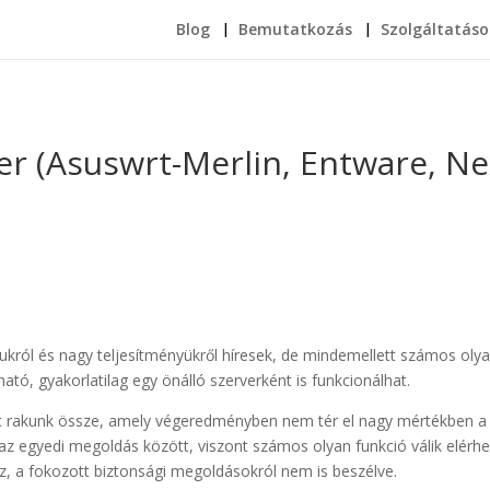
Blog
Bemutatkozás
Szolgáltatáso
er (Asuswrt-Merlin, Entware, Ne
ól és nagy teljesítményükről híresek, de mindemellett számos olyan 
ató, gyakorlatilag egy önálló szerverként is funkcionálhat.
 rakunk össze, amely végeredményben nem tér el nagy mértékben a gy
az egyedi megoldás között, viszont számos olyan funkció válik elérh
sz, a fokozott biztonsági megoldásokról nem is beszélve.