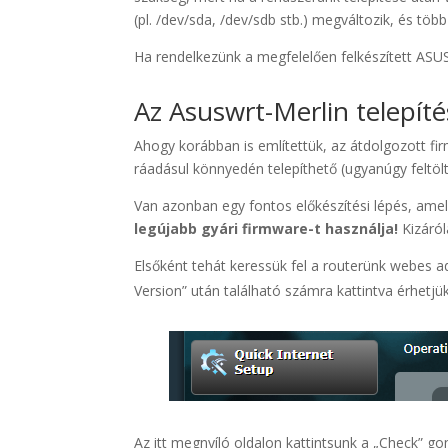
(pl. /dev/sda, /dev/sdb stb.) megváltozik, és 
Ha rendelkezünk a megfelelően felkészített ASUS 
Az Asuswrt-Merlin telepít
Ahogy korábban is említettük, az átdolgozott fi
ráadásul könnyedén telepíthető (ugyanúgy feltöl
Van azonban egy fontos előkészítési lépés, amely
legújabb gyári firmware-t használja!
Kizáról
Elsőként tehát keressük fel a routerünk webes a
Version” után található számra kattintva érhetjük
Az itt megnyíló oldalon kattintsunk a „Check” gom