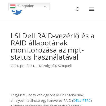
Hungarian
LSI Dell RAID-vezérlő és a
RAID állapotának
monitorozása az mpt-
status használatával
2021. január 31.
|
Kiszolgálók
,
Szkriptek
Tegyük fel, hogy van egy önálló Dell szerverünk,
amelyben található egy hardveres RAID (
DELL PERC
).
A linuxos rendszerek általában csak a hozzájuk