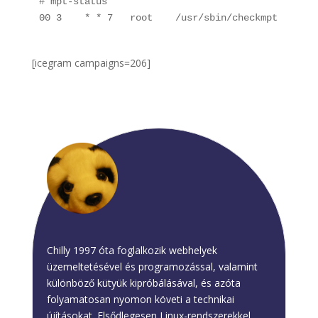
# mpt-status

00 3    * * 7   root    /usr/sbin/checkmpt
[icegram campaigns=206]
Chilly
Chilly 1997 óta foglalkozik webhelyek
üzemeltetésével és programozással, valamint
különböző kütyük kipróbálásával, és azóta
folyamatosan nyomon követi a technikai
újításokat. Elsődlegesen Linux-rendszerekkel