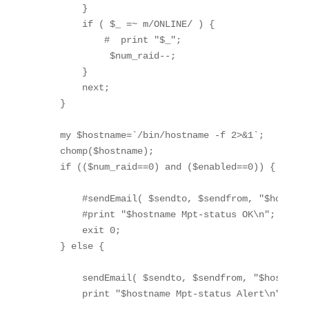
        }

        if ( $_ =~ m/ONLINE/ ) {

            #  print "$_";

             $num_raid--;

        }

        next;

    }

    my $hostname=`/bin/hostname -f 2>&1`;

    chomp($hostname);

    if (($num_raid==0) and ($enabled==0)) {

        #sendEmail( $sendto, $sendfrom, "$hostnam
        #print "$hostname Mpt-status OK\n";

        exit 0;

    } else {

        sendEmail( $sendto, $sendfrom, "$hostname
        print "$hostname Mpt-status Alert\n";
