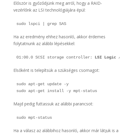
Először is győződjünk meg arról, hogy a RAID-
vezérlőnk az LSI technológiájára épül:
sudo lspci | grep SAS
Ha az eredmény ehhez hasonló, akkor érdemes
folytatnunk az alábbi lépésekkel:
01:00.0 SCSI storage controller: 
LSI Logic
 / Symb
Elsőként is telepítsük a szükséges csomagot:
sudo apt-get update -y

sudo apt-get install -y mpt-status
Majd pedig futtassuk az alábbi parancsot:
sudo mpt-status
Ha a válasz az alábbihoz hasonló, akkor már látjuk is a