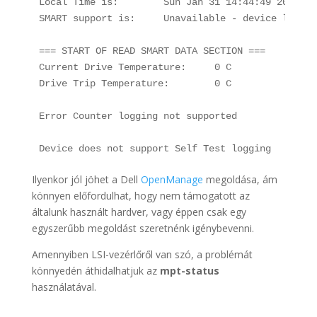
Local Time is:        Sun Jan 31 14:44:49 2021 CET
SMART support is:     Unavailable - device lacks 
=== START OF READ SMART DATA SECTION ===

Current Drive Temperature:     0 C

Drive Trip Temperature:        0 C

Error Counter logging not supported

Ilyenkor jól jöhet a Dell
OpenManage
megoldása, ám
könnyen előfordulhat, hogy nem támogatott az
általunk használt hardver, vagy éppen csak egy
egyszerűbb megoldást szeretnénk igénybevenni.
Amennyiben LSI-vezérlőről van szó, a problémát
könnyedén áthidalhatjuk az
mpt-status
használatával.