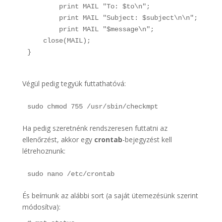
        print MAIL "To: $to\n";

        print MAIL "Subject: $subject\n\n";

        print MAIL "$message\n";

    close(MAIL);

Végül pedig tegyük futtathatóvá:
sudo chmod 755 /usr/sbin/checkmpt
Ha pedig szeretnénk rendszeresen futtatni az
ellenőrzést, akkor egy
crontab
-bejegyzést kell
létrehoznunk:
sudo nano /etc/crontab
És beírnunk az alábbi sort (a saját ütemezésünk szerint
módosítva):