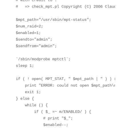
# With credit to :

#   => check_mpt.pl Copyright (C) 2006 Claudio Me
$mpt_path="/usr/sbin/mpt-status";

$num_raid=2;

$enabled=1;

$sendto="admin";

$sendfrom="admin";

`/sbin/modprobe mptctl`;

sleep 1;

if ( ! open( MPT_STAT, " $mpt_path | " ) ) {

    print "ERROR: could not open $mpt_path\n";

    exit 1;

} else {

    while (
) {

        if ( $_ =~ m/ENABLED/ ) {

            # print "$_";

            $enabled--;
