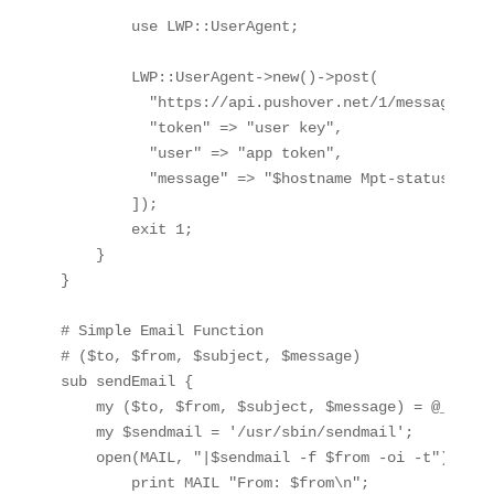
        use LWP::UserAgent;

        LWP::UserAgent->new()->post(

          "https://api.pushover.net/1/messages.jso
          "token" => "user key",

          "user" => "app token",

          "message" => "$hostname Mpt-status Alert
        ]);

        exit 1;

    }

}

# Simple Email Function

# ($to, $from, $subject, $message)

sub sendEmail {

    my ($to, $from, $subject, $message) = @_;

    my $sendmail = '/usr/sbin/sendmail';

    open(MAIL, "|$sendmail -f $from -oi -t");

        print MAIL "From: $from\n";
