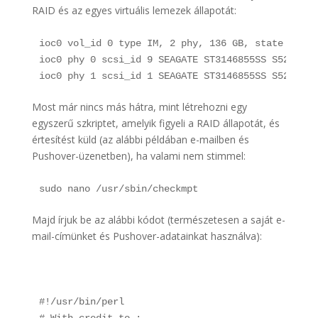
RAID és az egyes virtuális lemezek állapotát:
ioc0 vol_id 0 type IM, 2 phy, 136 GB, state OPTIM
ioc0 phy 0 scsi_id 9 SEAGATE ST3146855SS S528, 13
ioc0 phy 1 scsi_id 1 SEAGATE ST3146855SS S528, 13
Most már nincs más hátra, mint létrehozni egy
egyszerű szkriptet, amelyik figyeli a RAID állapotát, és
értesítést küld (az alábbi példában e-mailben és
Pushover-üzenetben), ha valami nem stimmel:
sudo nano /usr/sbin/checkmpt
Majd írjuk be az alábbi kódot (természetesen a saját e-
mail-címünket és Pushover-adatainkat használva):
#!/usr/bin/perl
