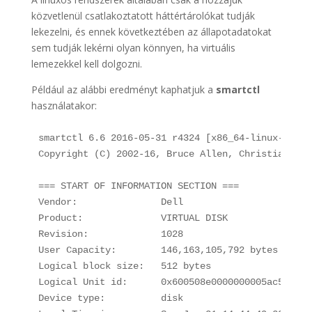
közvetlenül csatlakoztatott háttértárolókat tudják
lekezelni, és ennek következtében az állapotadatokat
sem tudják lekérni olyan könnyen, ha virtuális
lemezekkel kell dolgozni.
Például az alábbi eredményt kaphatjuk a
smartctl
használatakor:
smartctl 6.6 2016-05-31 r4324 [x86_64-linux-4.15.
Copyright (C) 2002-16, Bruce Allen, Christian Fra
=== START OF INFORMATION SECTION ===

Vendor:               Dell

Product:              VIRTUAL DISK

Revision:             1028

User Capacity:        146,163,105,792 bytes [146 G
Logical block size:   512 bytes

Logical Unit id:      0x600508e0000000005ac5256080
Device type:          disk
