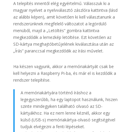
A telepítés innentől elég egyértelmű. Válasszuk ki a
magyar nyelvet a nyelvválasztó zászlóra kattintva (lásd
az alábbi képen), amit követően ki kell választanunk a
rendszerünknek megfelelő változatot a legördülő
menüből, majd a „Letöltés” gombra kattintva
megkezdődik a lemezkép letöltése. Ezt követően az
SD-kártya meghajtóbetűjelének kiválasztása után az
„Írás” paranccsal megkezdődik az írási művelet.
Ha készen vagyunk, akkor a memóriakártyát csak be
kell helyezni a Raspberry Pi-ba, és már el is kezdődik a
rendszer telepítése.
A memóriakártyára történő íráshoz a
legegyszerűbb, ha egy laptopot használunk, hiszen
szinte mindegyiken található olvasó az SD-
kártyákhoz. Ha ez nem lenne kéznél, akkor egy
külső (USB-s) memóriakártya-olvasó segítségével
tudjuk elvégezni a fenti lépéseket.