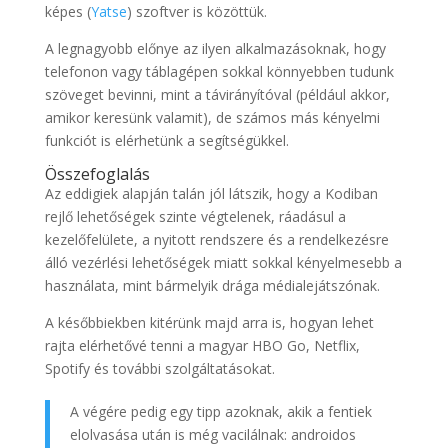
képes (
Yatse
) szoftver is közöttük.
A legnagyobb előnye az ilyen alkalmazásoknak, hogy
telefonon vagy táblagépen sokkal könnyebben tudunk
szöveget bevinni, mint a távirányítóval (például akkor,
amikor keresünk valamit), de számos más kényelmi
funkciót is elérhetünk a segítségükkel.
Összefoglalás
Az eddigiek alapján talán jól látszik, hogy a Kodiban
rejlő lehetőségek szinte végtelenek, ráadásul a
kezelőfelülete, a nyitott rendszere és a rendelkezésre
álló vezérlési lehetőségek miatt sokkal kényelmesebb a
használata, mint bármelyik drága médialejátszónak.
A későbbiekben kitérünk majd arra is, hogyan lehet
rajta elérhetővé tenni a magyar HBO Go, Netflix,
Spotify és további szolgáltatásokat.
A végére pedig egy tipp azoknak, akik a fentiek
elolvasása után is még vacilálnak: androidos