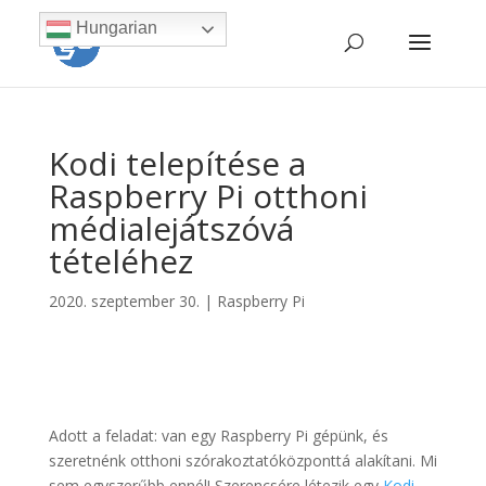
Hungarian
Kodi telepítése a
Raspberry Pi otthoni
médialejátszóvá
tételéhez
2020. szeptember 30.
|
Raspberry Pi
Adott a feladat: van egy Raspberry Pi gépünk, és
szeretnénk otthoni szórakoztatóközponttá alakítani. Mi
sem egyszerűbb ennél! Szerencsére létezik egy
Kodi