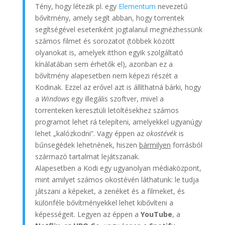
Tény, hogy létezik pl. egy
Elementum
nevezetű
bővítmény, amely segít abban, hogy torrentek
segítségével esetenként jogtalanul megnézhessünk
számos filmet és sorozatot (többek között
olyanokat is, amelyek itthon egyik szolgáltató
kínálatában sem érhetők el), azonban ez a
bővítmény alapesetben nem képezi részét a
Kodinak. Ezzel az erővel azt is állíthatná bárki, hogy
a
Windows
egy illegális szoftver, mivel a
torrenteken keresztüli letöltésekhez számos
programot lehet rá telepíteni, amelyekkel ugyanúgy
lehet „kalózkodni”. Vagy éppen az
okostévék
is
bűnsegédek lehetnének, hiszen
bármilyen
forrásból
származó tartalmat lejátszanak.
Alapesetben a Kodi egy ugyanolyan médiaközpont,
mint amilyet számos okostévén láthatunk: le tudja
játszani a képeket, a zenéket és a filmeket, és
különféle bővítményekkel lehet kibővíteni a
képességeit. Legyen az éppen a
YouTube
, a