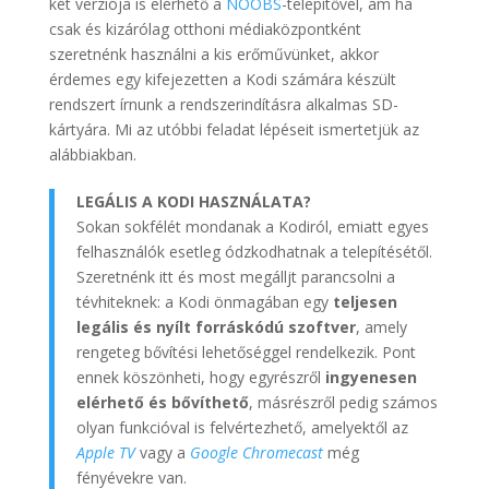
két verziója is elérhető a
NOOBS
-telepítővel, ám ha
csak és kizárólag otthoni médiaközpontként
szeretnénk használni a kis erőművünket, akkor
érdemes egy kifejezetten a Kodi számára készült
rendszert írnunk a rendszerindításra alkalmas SD-
kártyára. Mi az utóbbi feladat lépéseit ismertetjük az
alábbiakban.
LEGÁLIS A KODI HASZNÁLATA?
Sokan sokfélét mondanak a Kodiról, emiatt egyes
felhasználók esetleg ódzkodhatnak a telepítésétől.
Szeretnénk itt és most megálljt parancsolni a
tévhiteknek: a Kodi önmagában egy
teljesen
legális és nyílt forráskódú szoftver
, amely
rengeteg bővítési lehetőséggel rendelkezik. Pont
ennek köszönheti, hogy egyrészről
ingyenesen
elérhető és bővíthető
, másrészről pedig számos
olyan funkcióval is felvértezhető, amelyektől az
Apple TV
vagy a
Google Chromecast
még
fényévekre van.