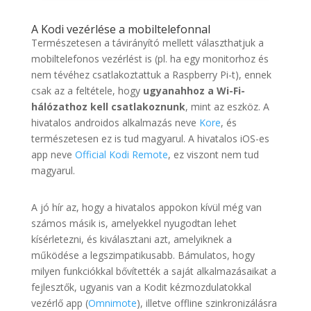
A Kodi vezérlése a mobiltelefonnal
Természetesen a távirányító mellett választhatjuk a
mobiltelefonos vezérlést is (pl. ha egy monitorhoz és
nem tévéhez csatlakoztattuk a Raspberry Pi-t), ennek
csak az a feltétele, hogy
ugyanahhoz a Wi-Fi-
hálózathoz kell csatlakoznunk
, mint az eszköz. A
hivatalos androidos alkalmazás neve
Kore
, és
természetesen ez is tud magyarul. A hivatalos iOS-es
app neve
Official Kodi Remote
, ez viszont nem tud
magyarul.
A jó hír az, hogy a hivatalos appokon kívül még van
számos másik is, amelyekkel nyugodtan lehet
kísérletezni, és kiválasztani azt, amelyiknek a
működése a legszimpatikusabb. Bámulatos, hogy
milyen funkciókkal bővítették a saját alkalmazásaikat a
fejlesztők, ugyanis van a Kodit kézmozdulatokkal
vezérlő app (
Omnimote
), illetve offline szinkronizálásra