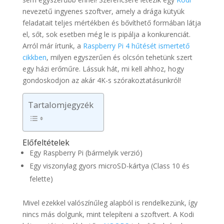
nevezetű ingyenes szoftver, amely a drága kütyük
feladatait teljes mértékben és bővíthető formában látja
el, sőt, sok esetben még le is pipálja a konkurenciát.
Arról már írtunk, a
Raspberry Pi 4 hűtését ismertető
cikkben
, milyen egyszerűen és olcsón tehetünk szert
egy házi erőműre. Lássuk hát, mi kell ahhoz, hogy
gondoskodjon az akár 4K-s szórakoztatásunkról!
Tartalomjegyzék
Előfeltételek
Egy Raspberry Pi (bármelyik verzió)
Egy viszonylag gyors microSD-kártya (Class 10 és
felette)
Mivel ezekkel valószínűleg alapból is rendelkezünk, így
nincs más dolgunk, mint telepíteni a szoftvert. A Kodi