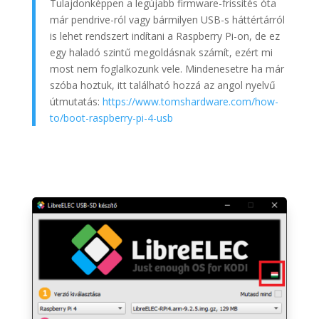
Tulajdonképpen a legújabb firmware-frissítés óta
már pendrive-ról vagy bármilyen USB-s háttértárról
is lehet rendszert indítani a Raspberry Pi-on, de ez
egy haladó szintű megoldásnak számít, ezért mi
most nem foglalkozunk vele. Mindenesetre ha már
szóba hoztuk, itt található hozzá az angol nyelvű
útmutatás:
https://www.tomshardware.com/how-
to/boot-raspberry-pi-4-usb