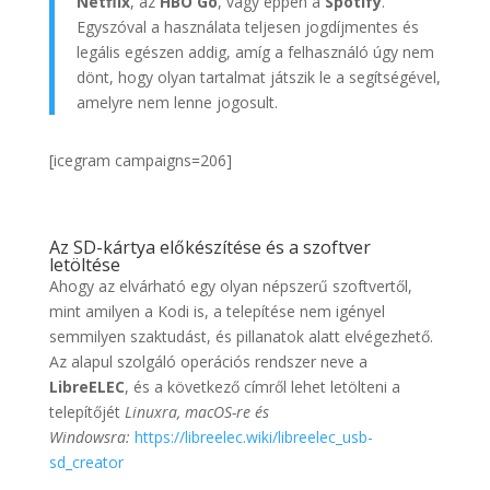
Netflix
, az
HBO Go
, vagy éppen a
Spotify
.
Egyszóval a használata teljesen jogdíjmentes és
legális egészen addig, amíg a felhasználó úgy nem
dönt, hogy olyan tartalmat játszik le a segítségével,
amelyre nem lenne jogosult.
[icegram campaigns=206]
Az SD-kártya előkészítése és a szoftver
letöltése
Ahogy az elvárható egy olyan népszerű szoftvertől,
mint amilyen a Kodi is, a telepítése nem igényel
semmilyen szaktudást, és pillanatok alatt elvégezhető.
Az alapul szolgáló operációs rendszer neve a
LibreELEC
, és a következő címről lehet letölteni a
telepítőjét
Linuxra, macOS-re
és
Windowsra:
https://libreelec.wiki/libreelec_usb-
sd_creator