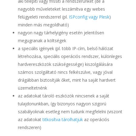
aki telepíti vagy frissíti a rendszerünket (de a
nagyobb műveleteket leszámítva egy webes
felügyeleti rendszerrel (pl.
ISPconfig vagy Plesk
)
minden más megoldható)
nagyon nagy tárhelyigény esetén jelentősen
megugranak a költségek
a speciális igények (pl. több IP-cím, belső hálózat
létrehozása, speciális operációs rendszer, különleges
hardvereszközök szükségessége) kiszolgálására
számos szolgáltató nincs felkészülve, vagy jóval
drágábban biztosítják őket, mint ha saját hardvert
üzemeltetnénk
az adatokat tároló eszközök nincsenek a saját
tulajdonunkban, így bizonyos nagyon szigorú
szabályoknak esetleg nem tudunk megfelelni (viszont
az adatokat
titkosítva tárolhatjuk
az operációs
rendszeren)