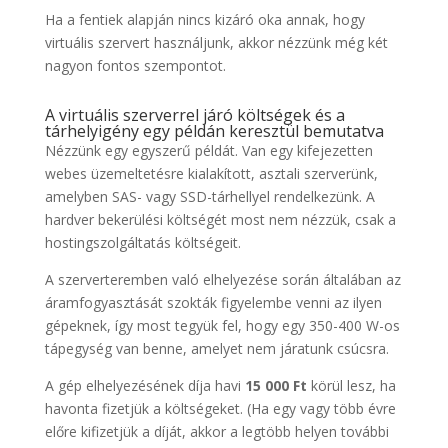
Ha a fentiek alapján nincs kizáró oka annak, hogy
virtuális szervert használjunk, akkor nézzünk még két
nagyon fontos szempontot.
A virtuális szerverrel járó költségek és a
tárhelyigény egy példán keresztül bemutatva
Nézzünk egy egyszerű példát. Van egy kifejezetten
webes üzemeltetésre kialakított, asztali szerverünk,
amelyben SAS- vagy SSD-tárhellyel rendelkezünk. A
hardver bekerülési költségét most nem nézzük, csak a
hostingszolgáltatás költségeit.
A szerverteremben való elhelyezése során általában az
áramfogyasztását szokták figyelembe venni az ilyen
gépeknek, így most tegyük fel, hogy egy 350-400 W-os
tápegység van benne, amelyet nem járatunk csúcsra.
A gép elhelyezésének díja havi
15 000 Ft
körül lesz, ha
havonta fizetjük a költségeket. (Ha egy vagy több évre
előre kifizetjük a díját, akkor a legtöbb helyen további