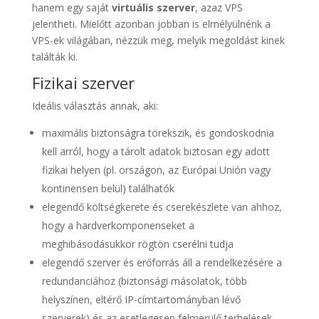
hanem egy saját
virtuális szerver
, azaz VPS
jelentheti. Mielőtt azonban jobban is elmélyülnénk a
VPS-ek világában, nézzük meg, melyik megoldást kinek
találták ki.
Fizikai szerver
Ideális választás annak, aki:
maximális biztonságra törekszik, és gondoskodnia
kell arról, hogy a tárolt adatok biztosan egy adott
fizikai helyen (pl. országon, az Európai Unión vagy
kontinensen belül) találhatók
elegendő költségkerete és cserekészlete van ahhoz,
hogy a hardverkomponenseket a
meghibásodásukkor rögtön cserélni tudja
elegendő szerver és erőforrás áll a rendelkezésére a
redundanciához (biztonsági másolatok, több
helyszínen, eltérő IP-címtartományban lévő
szerverek) és az esetlegesen felmerülő terhelések