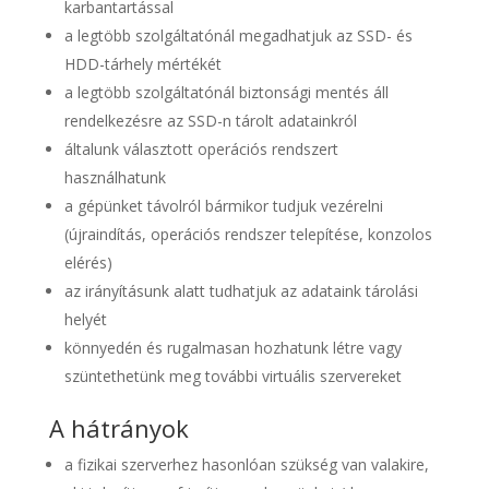
karbantartással
a legtöbb szolgáltatónál megadhatjuk az SSD- és
HDD-tárhely mértékét
a legtöbb szolgáltatónál biztonsági mentés áll
rendelkezésre az SSD-n tárolt adatainkról
általunk választott operációs rendszert
használhatunk
a gépünket távolról bármikor tudjuk vezérelni
(újraindítás, operációs rendszer telepítése, konzolos
elérés)
az irányításunk alatt tudhatjuk az adataink tárolási
helyét
könnyedén és rugalmasan hozhatunk létre vagy
szüntethetünk meg további virtuális szervereket
A hátrányok
a fizikai szerverhez hasonlóan szükség van valakire,