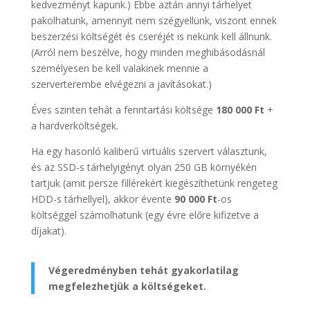
kedvezményt kapunk.) Ebbe aztán annyi tárhelyet
pakolhatunk, amennyit nem szégyellünk, viszont ennek
beszerzési költségét és cseréjét is nekünk kell állnunk.
(Arról nem beszélve, hogy minden meghibásodásnál
személyesen be kell valakinek mennie a
szerverterembe elvégezni a javításokat.)
Éves szinten tehát a fenntartási költsége
180 000 Ft
+
a hardverköltségek.
Ha egy hasonló kaliberű virtuális szervert választunk,
és az SSD-s tárhelyigényt olyan 250 GB környékén
tartjuk (amit persze fillérekért kiegészíthetünk rengeteg
HDD-s tárhellyel), akkor évente
90 000 Ft
-os
költséggel számolhatunk (egy évre előre kifizetve a
díjakat).
Végeredményben tehát gyakorlatilag
megfelezhetjük a költségeket.