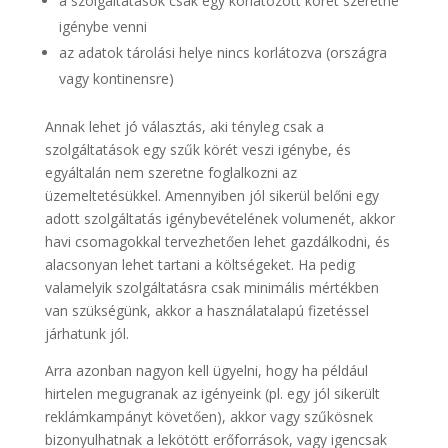
a szolgáltatások csak egy korlátozott körét szeretné
igénybe venni
az adatok tárolási helye nincs korlátozva (országra
vagy kontinensre)
Annak lehet jó választás, aki tényleg csak a
szolgáltatások egy szűk körét veszi igénybe, és
egyáltalán nem szeretne foglalkozni az
üzemeltetésükkel. Amennyiben jól sikerül belőni egy
adott szolgáltatás igénybevételének volumenét, akkor
havi csomagokkal tervezhetően lehet gazdálkodni, és
alacsonyan lehet tartani a költségeket. Ha pedig
valamelyik szolgáltatásra csak minimális mértékben
van szükségünk, akkor a használatalapú fizetéssel
járhatunk jól.
Arra azonban nagyon kell ügyelni, hogy ha például
hirtelen megugranak az igényeink (pl. egy jól sikerült
reklámkampányt követően), akkor vagy szűkösnek
bizonyulhatnak a lekötött erőforrások, vagy igencsak