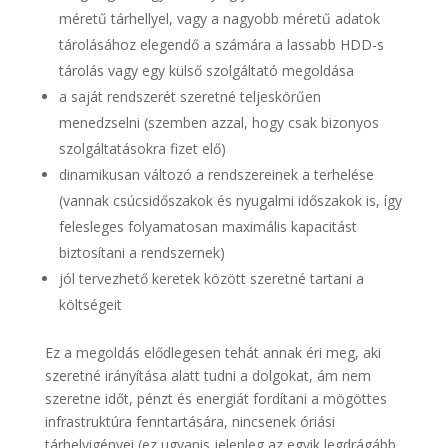
méretű tárhellyel, vagy a nagyobb méretű adatok
tárolásához elegendő a számára a lassabb HDD-s
tárolás vagy egy külső szolgáltató megoldása
a saját rendszerét szeretné teljeskörűen
menedzselni (szemben azzal, hogy csak bizonyos
szolgáltatásokra fizet elő)
dinamikusan változó a rendszereinek a terhelése
(vannak csúcsidőszakok és nyugalmi időszakok is, így
felesleges folyamatosan maximális kapacitást
biztosítani a rendszernek)
jól tervezhető keretek között szeretné tartani a
költségeit
Ez a megoldás elődlegesen tehát annak éri meg, aki
szeretné irányítása alatt tudni a dolgokat, ám nem
szeretne időt, pénzt és energiát fordítani a mögöttes
infrastruktúra fenntartására, nincsenek óriási
tárhelyigényei (ez ugyanis jelenleg az egyik legdrágább