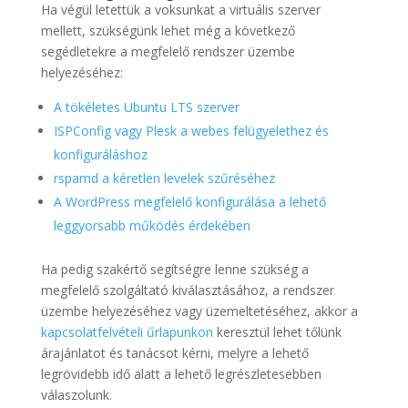
Ha végül letettük a voksunkat a virtuális szerver
mellett, szükségünk lehet még a következő
segédletekre a megfelelő rendszer üzembe
helyezéséhez:
A tökéletes Ubuntu LTS szerver
ISPConfig vagy Plesk a webes felügyelethez és
konfiguráláshoz
rspamd a kéretlen levelek szűréséhez
A WordPress megfelelő konfigurálása a lehető
leggyorsabb működés érdekében
Ha pedig szakértő segítségre lenne szükség a
megfelelő szolgáltató kiválasztásához, a rendszer
üzembe helyezéséhez vagy üzemeltetéséhez, akkor a
kapcsolatfelvételi űrlapunkon
keresztül lehet tőlünk
árajánlatot és tanácsot kérni, melyre a lehető
legrövidebb idő alatt a lehető legrészletesebben
válaszolunk.