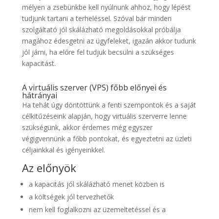
mélyen a zsebünkbe kell nyúlnunk ahhoz, hogy lépést
tudjunk tartani a terheléssel. Szóval bár minden
szolgáltató jól skálázható megoldásokkal próbálja
magához édesgetni az ügyfeleket, igazán akkor tudunk
jól járni, ha előre fel tudjuk becsülni a szükséges
kapacitást.
A virtuális szerver (VPS) főbb előnyei és
hátrányai
Ha tehát úgy döntöttünk a fenti szempontok és a saját
célkitűzéseink alapján, hogy virtuális szerverre lenne
szükségünk, akkor érdemes még egyszer
végigvennünk a főbb pontokat, és egyeztetni az üzleti
céljainkkal és igényeinkkel.
Az előnyök
a kapacitás jól skálázható menet közben is
a költségek jól tervezhetők
nem kell foglalkozni az üzemeltetéssel és a