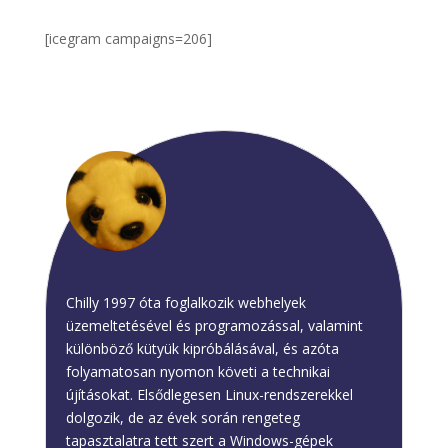
[icegram campaigns=206]
Chilly
Chilly 1997 óta foglalkozik webhelyek
üzemeltetésével és programozással, valamint
különböző kütyük kipróbálásával, és azóta
folyamatosan nyomon követi a technikai
újításokat. Elsődlegesen Linux-rendszerekkel
dolgozik, de az évek során rengeteg
tapasztalatra tett szert a Windows-gépek