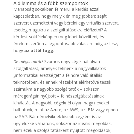
A dilemma és a főbb szempontok
Manapság sokakban felmerül a kérdés azzal
kapcsolatban, hogy melyik éri meg jobban: saját
szervert üzemeltetni vagy bérelni egy virtuális szervert,
esetleg magukra a szolgáltatásokra előfizetni? A
kérdést sokféleképpen meg lehet közelíteni, és
értelemszerűen a legpontosabb válasz mindig az lesz,
hogy
az attól függ
.
De mégis mitől?
Számos nagy cég kínál olyan
szolgáltatást, amelyek felmérik a nagyvállalatok
„informatikai érettségét” a felhőre való átállás
tekintetében, és ennek részeként elérhetővé teszik
számukra a nagyobb szolgáltatók – sokszor
méregdrágán nyújtott – felhőszolgáltatásainak
kínálatát. A nagyobb cégeknél olyan nagy neveket
halhatunk, mint az Azure, az AWS, az IBM vagy éppen
az SAP. Bár némelyiknek kisebb cégként is az
ügyfelükké válhatunk, sokszor az ideális megoldást
nem ezek a szolgáltatásként nyújtott megoldások,