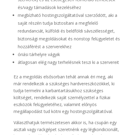
és/vagy támadások kezeléséhez
megbízható hostingszolgáltatóval szerződött, aki a
saját részén tudja biztosítani a megfelelő
redundanciát, külföldi és beldföldi sávszélességet,
biztonsági megoldásokat és nonstop felügyeletet és
hozzáférést a szerverekhez
óriási tárhelyre vágyik
átlagosan elég nagy terhelésnek teszi ki a szervereit
Ez a megoldás elsősorban tehát annak éri meg, aki
már rendelkezik a szükséges hardvereszközökkel, ki
tudja termelni a karbantartásukhoz szükséges
költséget, rendelkezik saját személyzettel a fizikai
eszközök felügyeletéhez, valamint előnyös
megállapodást tud kötni egy hostingszolgáltatóval.
Választhatjuk természetesen akkor is, ha csupán egy
asztali vagy rackgépet szeretnénk egy légkondicionált,