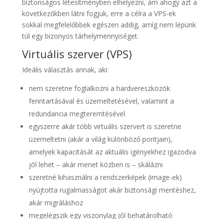
biztonságos létesítményben elhelyezni, ám ahogy azt a
következőkben látni fogjuk, erre a célra a VPS-ek
sokkal megfelelőbbek egészen addig, amíg nem lépünk
túl egy bizonyos tárhelymennyiséget.
Virtuális szerver (VPS)
Ideális választás annak, aki:
nem szeretne foglalkozni a hardvereszközök
fenntartásával és üzemeltetésével, valamint a
redundancia megteremtésével
egyszerre akár több virtuális szervert is szeretne
üzemeltetni (akár a világ különböző pontjain),
amelyek kapacitását az aktuális igényekhez igazodva
jól lehet – akár menet közben is – skálázni
szeretné kihasználni a rendszerképek (image-ek)
nyújtotta rugalmasságot akár biztonsági mentéshez,
akár migráláshoz
megelégszik egy viszonylag jól behatárolható